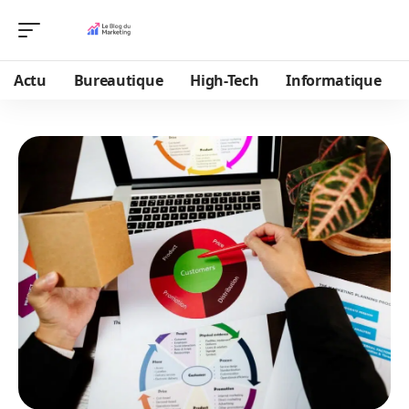
Actu
Bureautique
High-Tech
Informatique