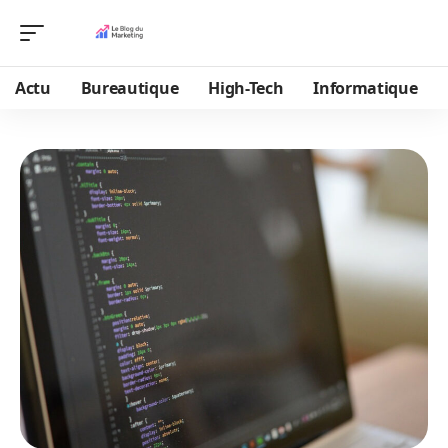
Actu
Bureautique
High-Tech
Informatique