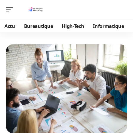
Actu
Bureautique
High-Tech
Informatique