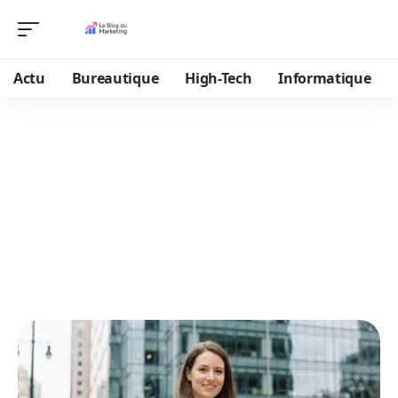
Actu
Bureautique
High-Tech
Informatique
Marketing