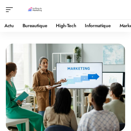
Actu
Bureautique
High-Tech
Informatique
Mark