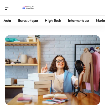
Actu
Bureautique
High-Tech
Informatique
Mark