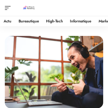
Actu
Bureautique
High-Tech
Informatique
Mark