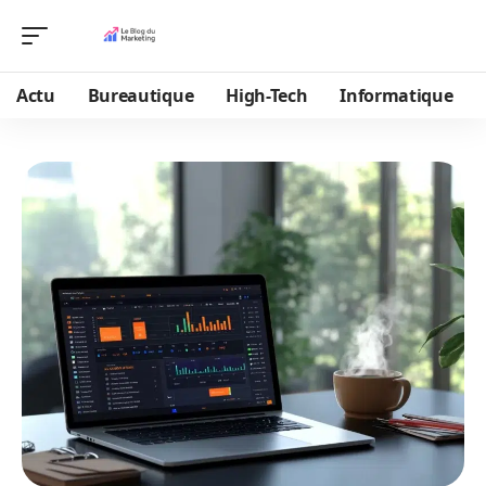
Actu
Bureautique
High-Tech
Informatique