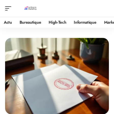
Actu
Bureautique
High-Tech
Informatique
Mark