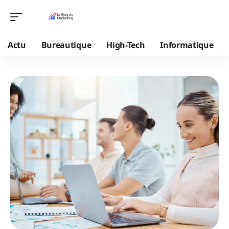
Actu
Bureautique
High-Tech
Informatique