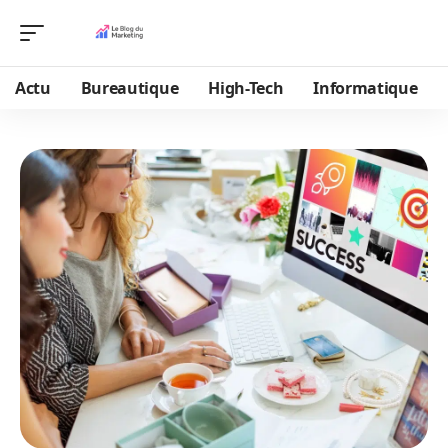
Actu
Bureautique
High-Tech
Informatique