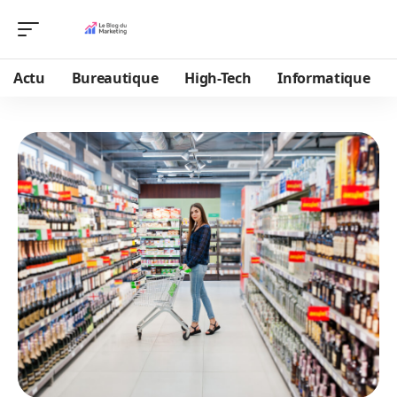
Actu
Bureautique
High-Tech
Informatique