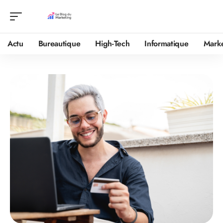
Actu
Bureautique
High-Tech
Informatique
Mark