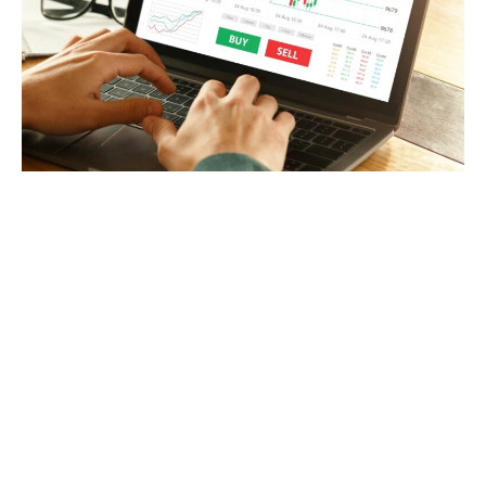
3. Wix : le héros de l’ecommerce (pour
les petits gars)
Réputation en ligne : le héros, le créateur de
boutique en ligne pour les » petits gars «
Wix est un constructeur de boutique en ligne qui a
rendu facile la conception d’un site de commerce
électronique génial pour votre entreprise. Vous n’aurez
pas besoin d’expérience en codage pour créer le site