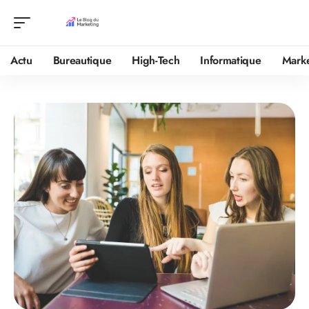
Actu
Bureautique
High-Tech
Informatique
Mark