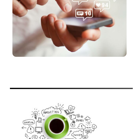
MARKETING
3 façons d’augmenter votre nombre d’abonnés sur
Twitter
A PROPOS DU BLOG