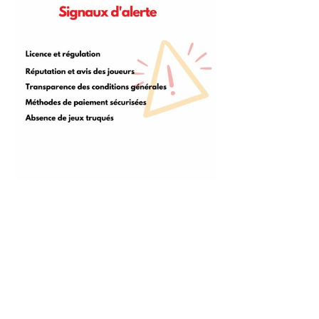
régulation
:
Tout casino en
ligne digne de
confiance doit
être détenteur
d’une licence
émise par une
autorité de
régulation
réputée. Le
casino doit
montrer qu’il possède une licence valide et consulte les
informations sur l’autorité de régulation pour s’assurer de
rester légitime.
Réputation et avis des joueurs
: l’équipe de marketing
doit faire des recherches approfondies sur le casino en
ligne et consulter les avis des joueurs. Si il y a de
nombreuses plaintes concernant des paiements non