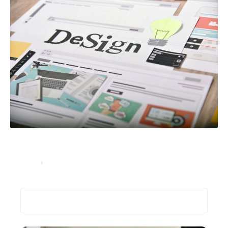
Soignez votre identité visuelle : un élément crucial de
votre image de marque
Marketing
28 février 2023
Recherche
Les plus récents