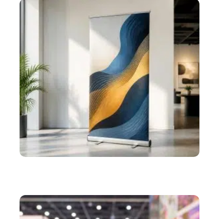
ACTU
Le roll-up sur mesure pour une impression grand
format de qualité professionnelle