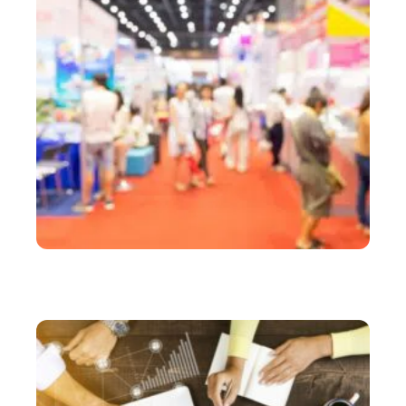
ACTU
Salon professionnel : 4 conseils pour agencer un
stand d’exposition impactant