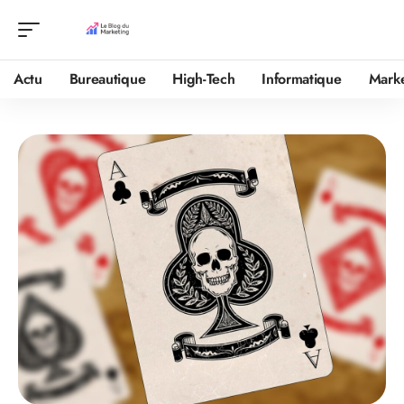
Actu
Bureautique
High-Tech
Informatique
Mark