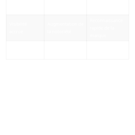
des liens entre
d’appartenance
renforcée
équipes
Reconnaissance
Visibilité
Augmentation de
rapide de la
accrue
la notoriété
marque
Satisfaction des
Réduction du
Fidélisation
collaborateurs
turnover
Bénéfices pour votre entreprise : plus
qu’une question d’image
Les
blousons personnalisés
ne se limitent pas
à un simple logo sur un vêtement. Ils
participent à une stratégie de communication
plus vaste, visant à accroître la notoriété de
votre
logo entreprise
. Dans un marché de plus