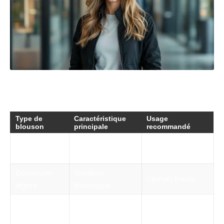
Le tableau suivant résume les caractéristiques
essentielles à considérer :
Type de
Caractéristique
Usage
blouson
principale
recommandé
Activités en
Softshell
Léger, respirant
extérieur
Doudoune
Isolation
Climats froids
légère
thermique
Blouson
Protection contre
Environnements
coupe-vent
le vent
venteux