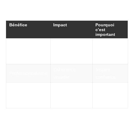
peut apporter le port de
vêtements
d’entreprise
:
Bénéfice
Impact
Pourquoi
c’est
important
Meilleure
Facilite
Notoriété
reconnaissance
l’identification
de marque
Cohérence
Inspire
Professionnalisme
visuelle
confiance
Renforce
Améliore la
Fidélité
l’engagement
performance
des équipes
Quelle est la durée de vie d’un blouson
personnalisé ?