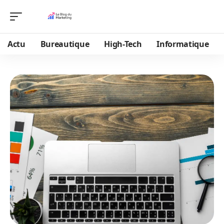
Actu
Bureautique
High-Tech
Informatique