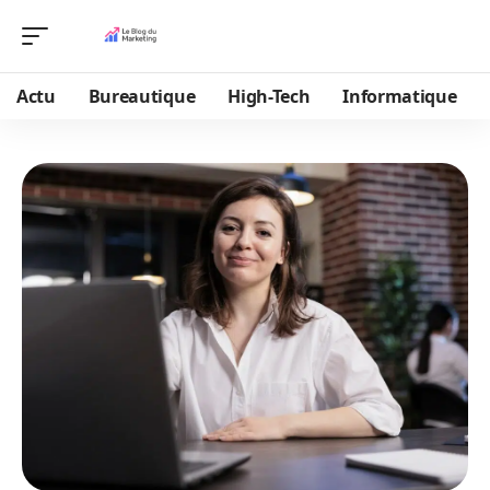
Actu
Bureautique
High-Tech
Informatique