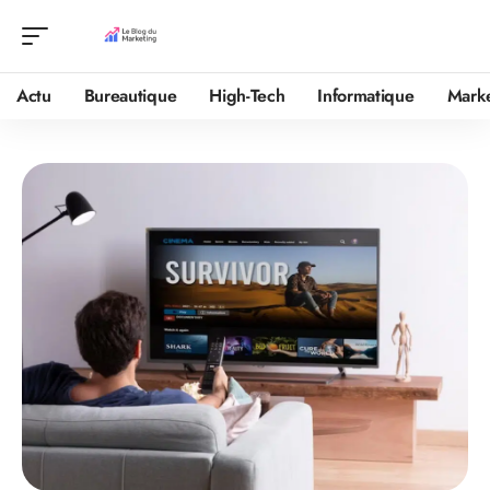
Actu
Bureautique
High-Tech
Informatique
Mark