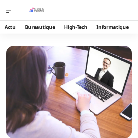
Actu
Bureautique
High-Tech
Informatique