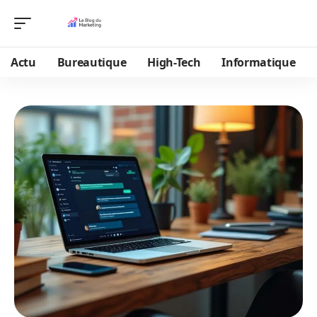
Actu
Bureautique
High-Tech
Informatique