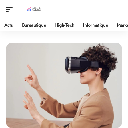
Actu
Bureautique
High-Tech
Informatique
Mark