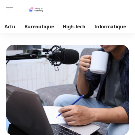
Actu
Bureautique
High-Tech
Informatique