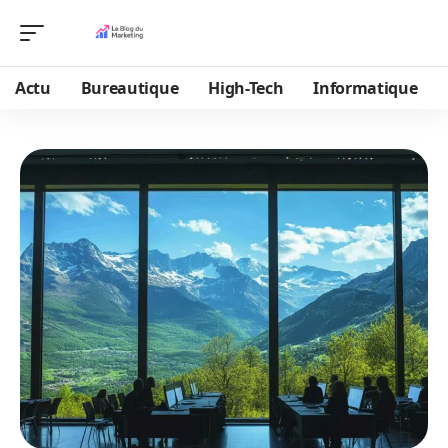
Actu
Bureautique
High-Tech
Informatique