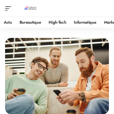
Actu
Bureautique
High-Tech
Informatique
Mark