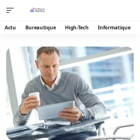
Actu
Bureautique
High-Tech
Informatique