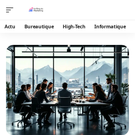
Actu
Bureautique
High-Tech
Informatique