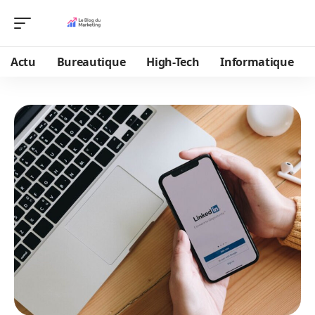
Actu
Bureautique
High-Tech
Informatique