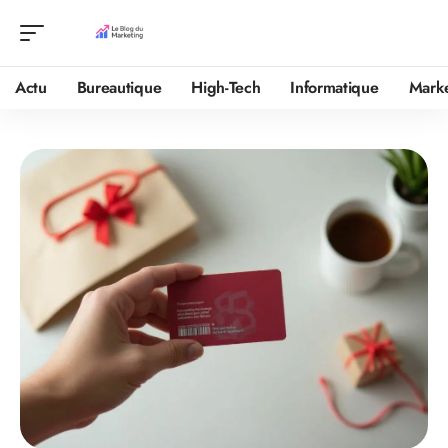
Actu
Bureautique
High-Tech
Informatique
Mark