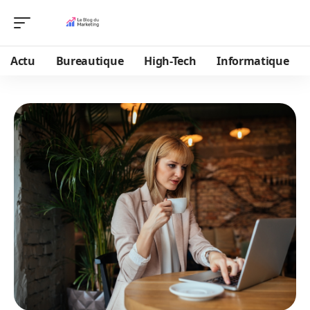
Actu
Bureautique
High-Tech
Informatique