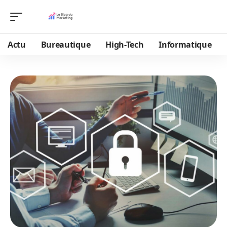
Actu
Bureautique
High-Tech
Informatique