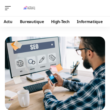
Actu
Bureautique
High-Tech
Informatique