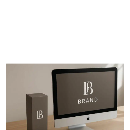
l’intégrité du
logo
partout où il s’applique. Cette
adaptabilité conditionne la
cohérence
globale
d’
image
et permet d’éviter les distorsions
préjudiciables à la perception positive de la
marque
.
Les conseils détaillés présentés sur la question des
supports promotionnels illustrent l’importance de cette
modularité graphique.