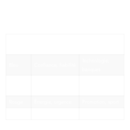
palette pour éviter toute ambiguïté ou rejet. Un tableau
synthétique illustre les fonctions principales des
couleurs :
Couleur
Signification
Usages
générale
appropriés
Technologie,
Bleu
Confiance, fiabilité
banques
Écologie,
Vert
Nature, santé
alimentation
Rouge
Énergie, urgence
Promotion, sport
Noir
Luxe, autorité
Mode, high-tech