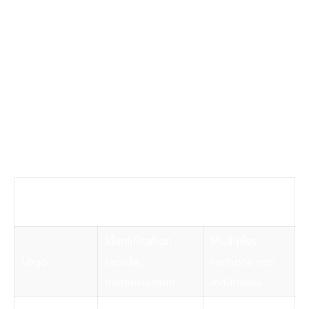
principales et secondaires, aux typographies mais
aussi aux motifs et formes annexes. Le respect d’un
code de style strict – alignements, marges,
hiérarchisations textuelles – renforce la stabilité
visuelle sur la durée.
Un tableau typique permet d’organiser ces éléments
de la manière suivante :
Élément
Objectif
Erreurs à
éviter
Identification
Multiples
Logo
rapide,
versions non
mémorisation
maîtrisées