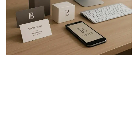
Palette de couleurs, typographies et styles
visuels
Au-delà du
logo
, la palette de
couleurs
, les
typographies et les styles visuels (iconographie,
photographie) forgent le territoire d’expression de la
marque
. Ces choix participent à créer une
expérience sensorielle globale favorisant la
reconnaissance immédiate dans tous les contextes.