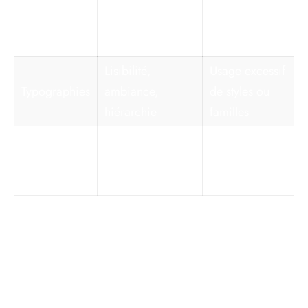
Émotion,
Association
Couleurs
différenciation,
hâtive ou non
reconnaissance
testée
Lisibilité,
Usage excessif
Typographies
ambiance,
de styles ou
hiérarchie
familles
Illustrer, clarifier,
Manque
Iconographie
renforcer
d’uniformité
l’univers
de style
La rigueur dans cette harmonisation garantit aux
différents points de contact – site, packaging, réseaux
sociaux – une expression homogène et impactante de
l’identité de
marque
.