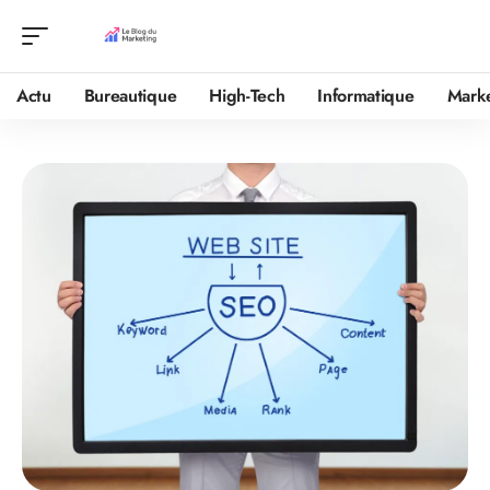
Actu
Bureautique
High-Tech
Informatique
Mark