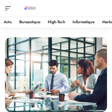
Actu
Bureautique
High-Tech
Informatique
Mark