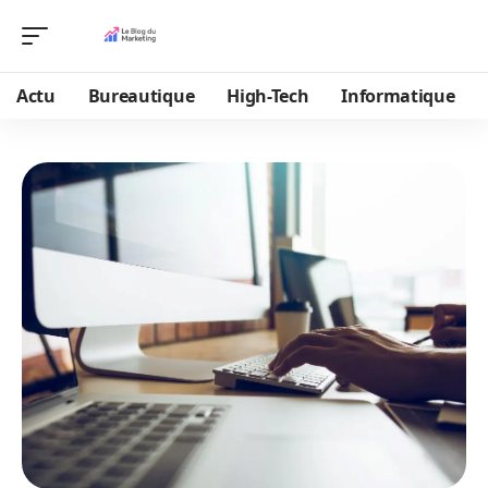
Actu
Bureautique
High-Tech
Informatique