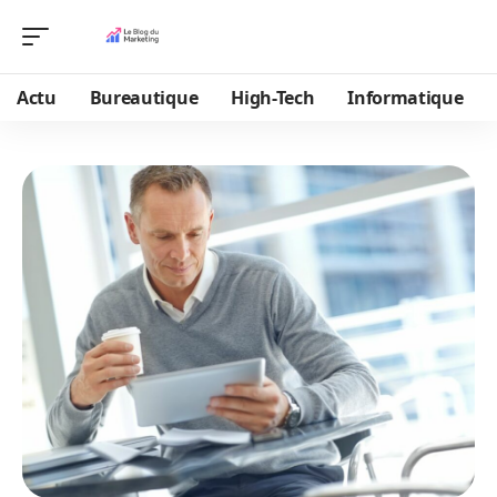
Actu
Bureautique
High-Tech
Informatique