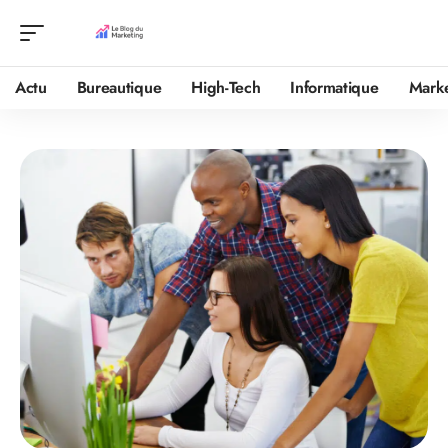
Actu
Bureautique
High-Tech
Informatique
Mark